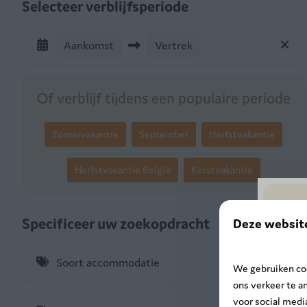
Selecteer verblijfsperiode
Aankomst
Vertrek
Of verblijf tijdens een populaire periode
Zomervakantie
September
Herfstvakantie
Herfstvakantie België
Kerstvakantie
Specificeer uw zoekopdracht
Deze websit
Soort accommodatie
We gebruiken coo
ons verkeer te a
Stacaravans & chalets (9)
voor social med