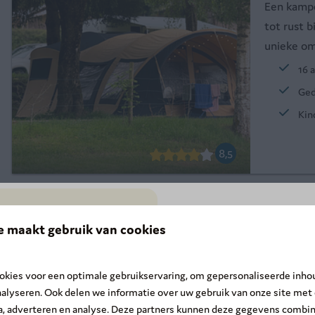
Een kampe
tot rust 
unieke om
16 
Ged
Kin
8,5
Comfort 
e maakt gebruik van cookies
Ardennen
SUMMER DEAL: -20
☀️
6
kies voor een optimale gebruikservaring, om gepersonaliseerde inho
Optimale 
De zomer is nog niet voorbij! O
nalyseren. Ook delen we informatie over uw gebruik van onze site met
omgebouw
eraan
tussen 15 augustus en 30
ia, adverteren en analyse. Deze partners kunnen deze gegevens combi