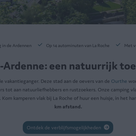
g in de Ardennen
Op 14 autominuten van La Roche
Met v
-Ardenne: een natuurrijk to
e vakantieganger. Deze stad aan de oevers van de
Ourthe
wor
iers tot aan natuurliefhebbers en rustzoekers. Onze camping vl
 Kom kamperen vlak bij La Roche of huur een huisje, in het h
km afstand.
Ontdek de verblijfsmogelijkheden