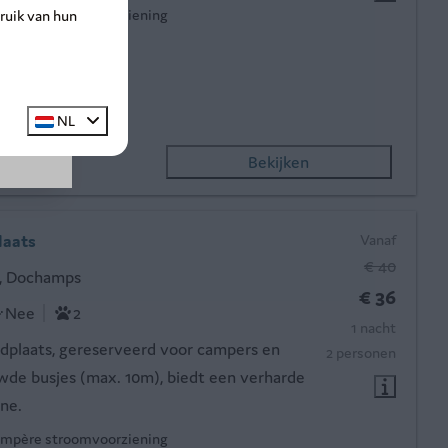
ampère stroomvoorziening
ruik van hun
20%.
eeld watertappunt
dersanitair
ertappunten
NL
Bekijken
aats
Vanaf
€ 40
, Dochamps
€ 36
Nee
2
1 nacht
dplaats, gereserveerd voor campers en
2 personen
e busjes (max. 10m), biedt een verharde
ne.
ampère stroomvoorziening