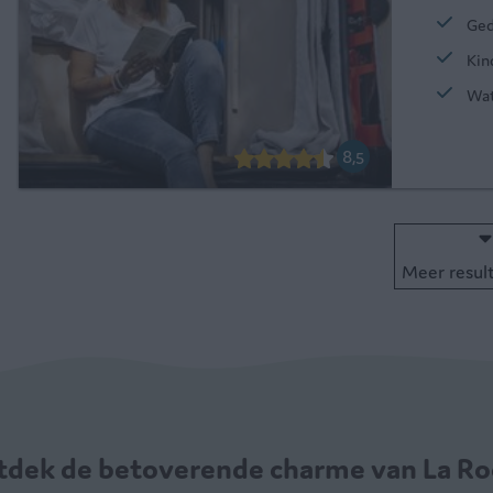
Ged
Kin
Wat
8,5
Meer resul
dek de betoverende charme van La R