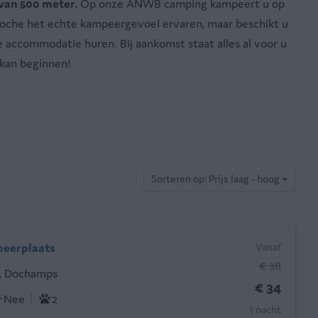
van 500 meter.
Op onze ANWB camping kampeert u op
a Roche het echte kampeergevoel ervaren, maar beschikt u
 accommodatie huren. Bij aankomst staat alles al voor u
 kan beginnen!
Sorteren op: Prijs laag - hoog
eerplaats
Vanaf
€ 38
, Dochamps
€ 34
Nee
2
1 nacht