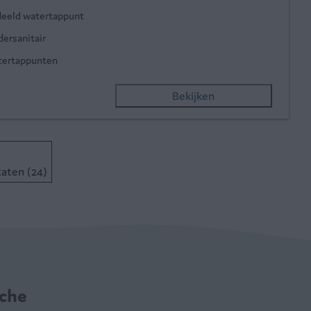
eeld watertappunt
dersanitair
ertappunten
Bekijken
taten (24)
oche