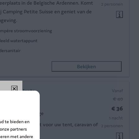
erplaats in de Belgische Ardennen. Komt
2 personen
bij Camping Petite Suisse en geniet van de
geving.
ampère stroomvoorziening
eeld watertappunt
dersanitair
Bekijken
kampeerplaats
Vanaf
€ 40
, Dochamps
%!
€ 36
Nee
Sommige
1 nacht
ud te bieden en
ruimte en comfort voor uw tent, caravan of
2 personen
ntsnap
 onze partners
de bus.
neren met andere