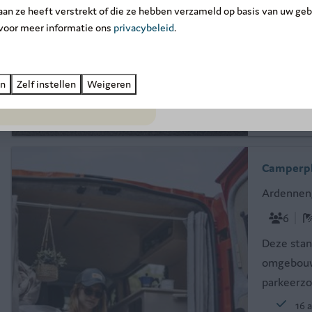
september
en profiteer van
16 
 aan ze heeft verstrekt of die ze hebben verzameld op basis van uw geb
exclusieve kortingen
tot wel -
 voor meer informatie ons
privacybeleid
.
Ged
Boek nu ➔
Kin
Wat
en
Zelf instellen
Weigeren
8,3
Camperpl
Ardennen
6
Deze stan
omgebouwd
parkeerzo
16 