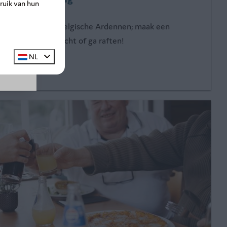
ruik van hun
20%.
e natuur van de Belgische Ardennen; maak een
andel- of fietstocht of ga raften!
NL