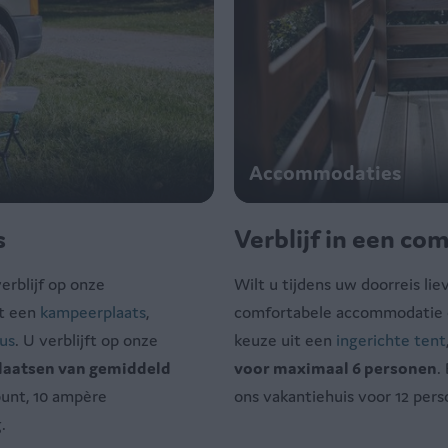
Accommodaties
s
Verblijf in een c
rblijf op onze
Wilt u tijdens uw doorreis li
it een
kampeerplaats
,
comfortabele accommodatie o
us
. U verblijft op onze
keuze uit een
ingerichte tent
aatsen van gemiddeld
voor maximaal 6 personen
.
punt, 10 ampère
ons vakantiehuis voor 12 per
g.