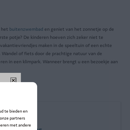
n het
buitenzwembad
en geniet van het zonnetje op de
erste potje? De kinderen hoeven zich zeker niet te
 vakantievriendjes maken in de speeltuin of een echte
Wandel of fiets door de prachtige natuur van de
eren in een klimpark. Wanneer brengt u een bezoekje aan
%!
ud te bieden en
ntsnap
 onze partners
neren met andere
Omgeving