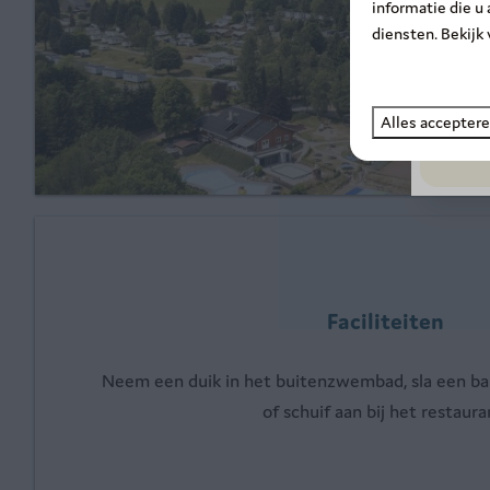
informatie die u
diensten. Bekijk
Alles accepter
Faciliteiten
Neem een duik in het buitenzwembad, sla een bal
of schuif aan bij het restaura