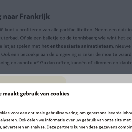
naar Frankrijk
ë kunt u profiteren van alle parkfaciliteiten. Neem een duik i
uterbad. Of sla een balletje op de tennisbaan; wie wint het e
pelletjes spelen met het
enthousiaste animatieteam
, nieuwe
 Ook een bezoekje aan de omgeving is zeker de moeite waard. 
ning en avontuur? Ga dan raften, kanoën of klimmen en klaut
e maakt gebruik van cookies
SUMMER DEAL: -20
☀️
kies voor een optimale gebruikservaring, om gepersonaliseerde inho
De zomer is nog niet voorbij! O
nalyseren. Ook delen we informatie over uw gebruik van onze site met
eraan
tussen 15 augustus en 30
ia, adverteren en analyse. Deze partners kunnen deze gegevens combi
september
en profiteer van