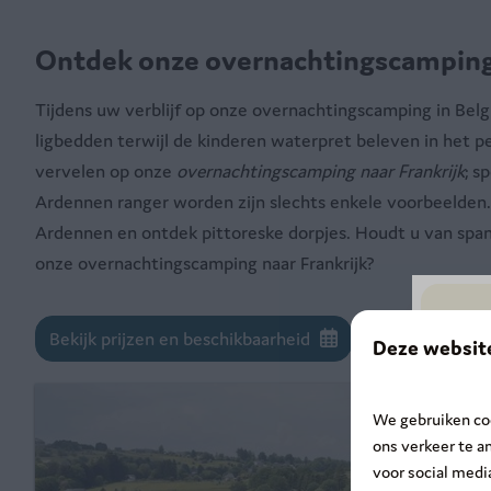
Ontdek onze overnachtingscamping 
Tijdens uw verblijf op onze overnachtingscamping in Belgi
ligbedden terwijl de kinderen waterpret beleven in het pe
vervelen op onze
overnachtingscamping naar Frankrijk
; s
Ardennen ranger worden zijn slechts enkele voorbeelden.
Ardennen en ontdek pittoreske dorpjes. Houdt u van span
onze overnachtingscamping naar Frankrijk?
Bekijk prijzen en beschikbaarheid
Deze websit
We gebruiken coo
ons verkeer te a
voor social med