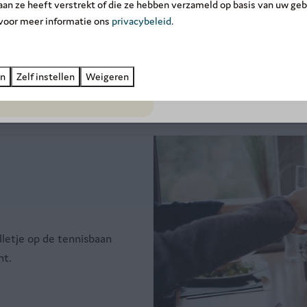
 aan ze heeft verstrekt of die ze hebben verzameld op basis van uw geb
exclusieve kortingen
tot wel -
 voor meer informatie ons
privacybeleid
.
Ontdek de prachtig
Boek nu ➔
mooie w
en
Zelf instellen
Weigeren
letje op de tennisbaan
nt.