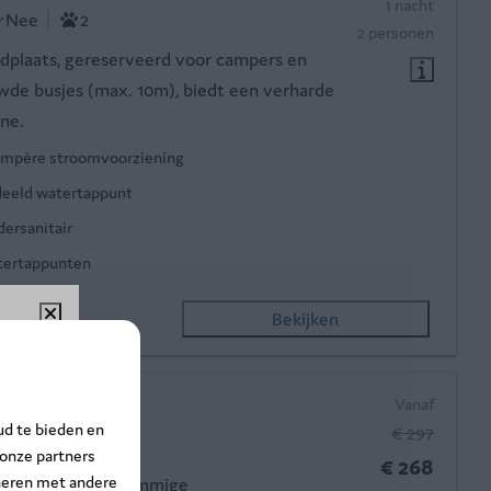
1 nacht
Nee
2
2 personen
dplaats, gereserveerd voor campers en
e busjes (max. 10m), biedt een verharde
ne.
ampère stroomvoorziening
eeld watertappunt
dersanitair
ertappunten
Bekijken
%!
ersonen
Vanaf
ud te bieden en
€ 297
, Dochamps
ntsnap
 onze partners
€ 268
neren met andere
2
Ja
Sommige