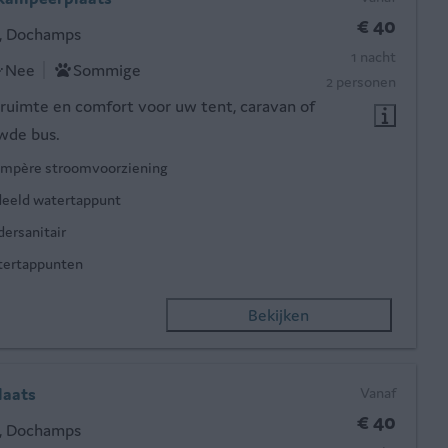
€ 40
, Dochamps
1 nacht
Nee
Sommige
2 personen
ruimte en comfort voor uw tent, caravan of
de bus.
ampère stroomvoorziening
eeld watertappunt
dersanitair
ertappunten
Bekijken
aats
Vanaf
€ 40
, Dochamps