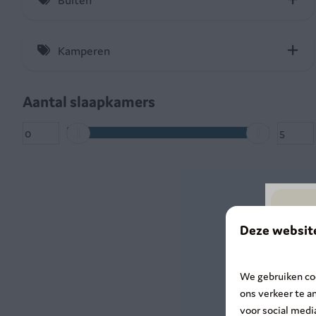
Buiten
Waterkoker (18)
Picknicktafel (3)
Kamperen
Tuintafel (7)
16 ampère stroomvoorziening (4)
Aantal slaapkamers
Deze websit
We gebruiken coo
ons verkeer te a
voor social med