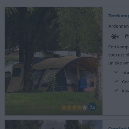
Tentkamp
Ardennen
6
Een kampe
tot rust 
unieke om
16 
Ged
Kin
8,5
Comfort 