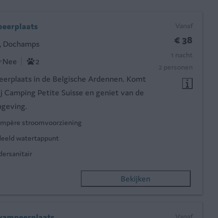
eerplaats
Vanaf
€ 38
, Dochamps
1 nacht
Nee
2
2 personen
erplaats in de Belgische Ardennen. Komt
bij Camping Petite Suisse en geniet van de
geving.
ampère stroomvoorziening
eeld watertappunt
dersanitair
Bekijken
kampeerplaats
Vanaf