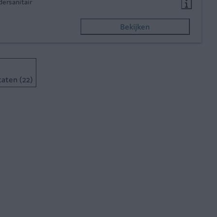
dersanitair
Bekijken
taten (22)