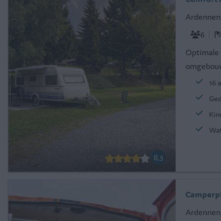
Ardennen
6
Optimale 
omgebouw
16 
Ged
Kin
Wat
8,3
Camperpl
Ardennen