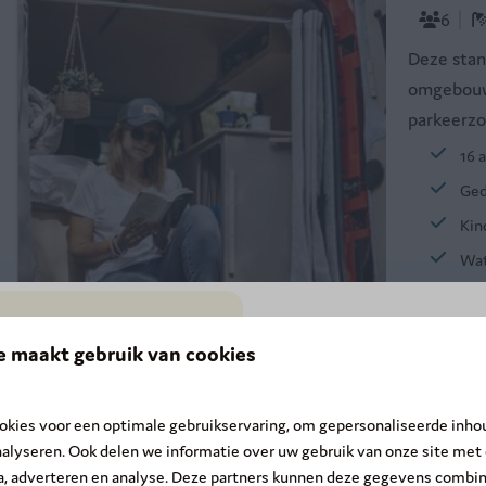
6
Deze stan
omgebouwd
parkeerzo
16 
Ged
Kin
Wat
8,5
e maakt gebruik van cookies
SUMMER DEAL: -20
☀️
Fiji - 5 p
kies voor een optimale gebruikservaring, om gepersonaliseerde inho
Ardennen
De zomer is nog niet voorbij! O
nalyseren. Ook delen we informatie over uw gebruik van onze site met
eraan
tussen 15 augustus en 30
ia, adverteren en analyse. Deze partners kunnen deze gegevens combi
5