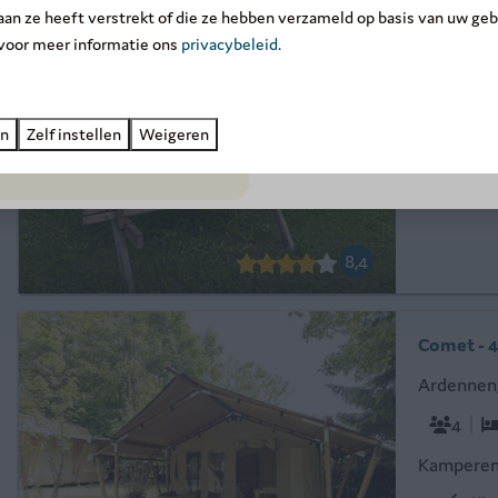
september
en profiteer van
 aan ze heeft verstrekt of die ze hebben verzameld op basis van uw geb
De Fiji st
exclusieve kortingen
tot wel -
 voor meer informatie ons
privacybeleid
.
familieac
Boek nu ➔
essentiël
tuinmeubil
en
Zelf instellen
Weigeren
Ing
Ver
8,4
Comet - 
Ardennen
4
Kamperen 