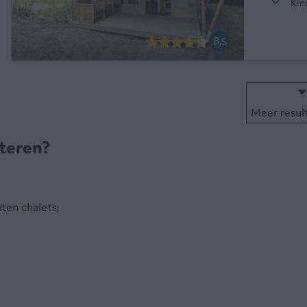
Kin
8,5
Meer resul
teren?
uten chalets;