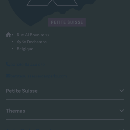
Rue Al Bounire 27
6960 Dochamps
Belgique
00 32(0)84 444 030
petitesuisse@ardenparks.com
Petite Suisse
Themas