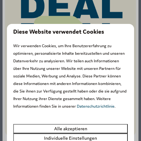
Diese Website verwendet Cookies
Schwimmbäder
Bei La Petite Suisse haben wir zwei
Wir verwenden Cookies, um Ihre Benutzererfahrung zu
Schwimmbäder, ein kleines Becken für kle
…
optimieren, personalisierte Inhalte bereitzustellen und unseren
Datenverkehr zu analysieren. Wir teilen auch Informationen
über Ihre Nutzung unserer Website mit unseren Partnern für
soziale Medien, Werbung und Analyse. Diese Partner können
diese Informationen mit anderen Informationen kombinieren,
die Sie ihnen zur Verfügung gestellt haben oder die sie aufgrund
Ihrer Nutzung ihrer Dienste gesammelt haben. Weitere
Animatie
Informationen finden Sie in unserer
Datenschutzrichtlinie
.
Unser Animationsteam bietet ein
vielfältiges Programm für alle Kinder, von
…
Alle akzeptieren
Individuelle Einstellungen