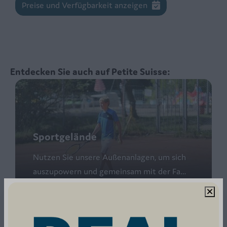
Preise und Verfügbarkeit anzeigen
Entdecken Sie auch auf Petite Suisse:
Sportgelände
Nutzen Sie unsere Außenanlagen, um sich
auszupowern und gemeinsam mit der Fa
…