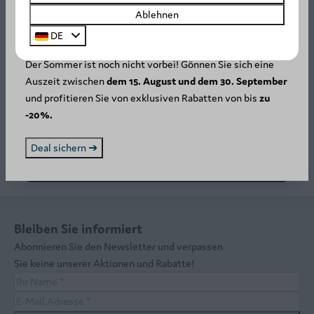
Ablehnen
SUMMER DEAL: -20%! ☀️
DE
Der Sommer ist noch nicht vorbei! Gönnen Sie sich eine
Auszeit zwischen
dem 15. August und dem 30. September
und profitieren Sie von exklusiven Rabatten von bis
zu
Bar-Cafetaria
-20%.
🍹 Die Bar von Arden Parks Petite
Deal sichern ➔
SuisseGenießen Sie eine entspannte Atm
…
Bleiben Sie informiert
Abonnieren Sie den Newsletter und verpassen
Sie keine unserer Aktionen und Rabatte!