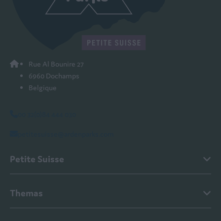
Rue Al Bounire 27
6960 Dochamps
Belgique
00 32(0)84 444 030
petitesuisse@ardenparks.com
Petite Suisse
Themas