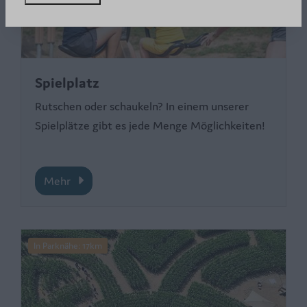
Spielplatz
Rutschen oder schaukeln? In einem unserer
Spielplätze gibt es jede Menge Möglichkeiten!
Mehr
In Parknähe: 17km