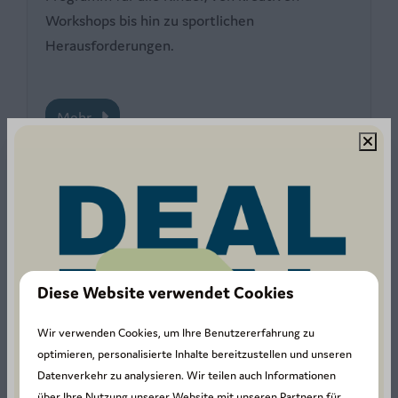
Workshops bis hin zu sportlichen
Herausforderungen.
Mehr
In Parknähe: 3km
Diese Website verwendet Cookies
Wir verwenden Cookies, um Ihre Benutzererfahrung zu
optimieren, personalisierte Inhalte bereitzustellen und unseren
Le Parc Chlorophylle
Datenverkehr zu analysieren. Wir teilen auch Informationen
über Ihre Nutzung unserer Website mit unseren Partnern für