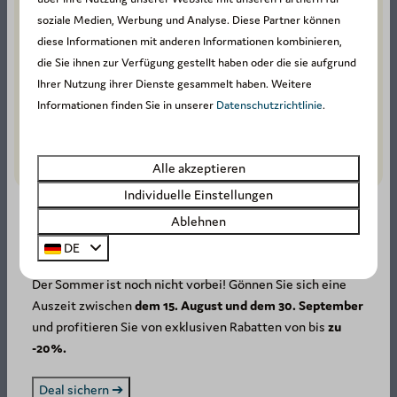
Nur 5 km von Arden Parks Petite Suisse
soziale Medien, Werbung und Analyse. Diese Partner können
entfernt! Tauchen Sie ein in das Herz der
diese Informationen mit anderen Informationen kombinieren,
Ardenner Wälder bei einem in Belgien
die Sie ihnen zur Verfügung gestellt haben oder die sie aufgrund
einzigartigen Familienerlebnis. Der in
Ihrer Nutzung ihrer Dienste gesammelt haben. Weitere
Dochamps gelegene Parc Chlorophylle ist kein
Informationen finden Sie in unserer
Datenschutzrichtlinie
.
gewöhnlicher Freizeitpark: Er ist ein riesiges, 9
Hektar großes Entdeckungsareal, in dem die
Alle akzeptieren
Natur zu Ihrem Spielplatz wird.
Individuelle Einstellungen
Ablehnen
SUMMER DEAL: -20%! ☀️
DE
Mehr
Der Sommer ist noch nicht vorbei! Gönnen Sie sich eine
Auszeit zwischen
dem 15. August und dem 30. September
und profitieren Sie von exklusiven Rabatten von bis
zu
Im Park
-20%.
Deal sichern ➔