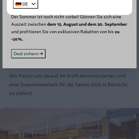
SUMMER DEAL: -20%! ☀️
DE
Um sich für eine unserer Stellen bei Arden Parks
Der Sommer ist noch nicht vorbei! Gönnen Sie sich eine
Petite Suisse zu bewerben, laden wir Sie ein, Ihre
Auszeit zwischen
dem 15. August und dem 30. September
Bewerbung zusammen mit Ihrem Lebenslauf an
und profitieren Sie von exklusiven Rabatten von bis
zu
Alexandre Beauve, den Campingplatzleiter, zu
-20%.
senden. Sie können ihn per E-Mail unter der
folgenden Adresse erreichen:
Deal sichern ➔
beauve@ardenparks.com
.
Wir freuen uns darauf, Ihr Profil kennenzulernen und
eine Zusammenarbeit für die Saison 2026 in Betracht
zu ziehen!