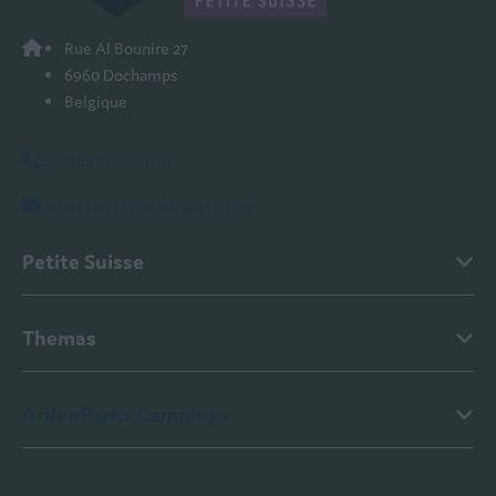
Rue Al Bounire 27
6960 Dochamps
Belgique
00 32(0)84 444 030
petitesuisse@ardenparks.com
Petite Suisse
Themas
ArdenParks Campings