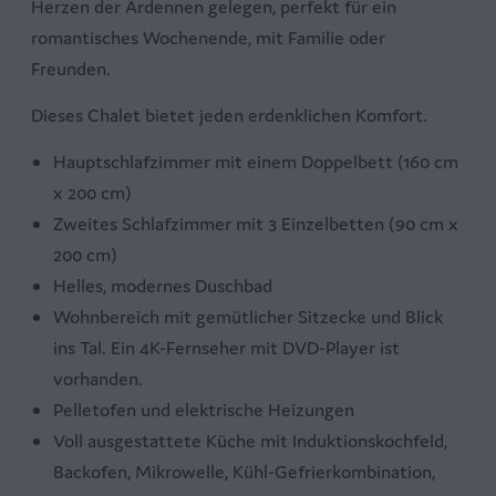
Herzen der Ardennen gelegen, perfekt für ein
Equipped kitchen
romantisches Wochenende, mit Familie oder
Kühlschrank mit Gefrierabteil
Freunden.
Kaffeemaschine
Mikrowelle
Dieses Chalet bietet jeden erdenklichen Komfort.
Wasserkessel
Hauptschlafzimmer mit einem Doppelbett (160 cm
x 200 cm)
Schlafzimmer
Zweites Schlafzimmer mit 3 Einzelbetten (90 cm x
2 Schlafzimmer
200 cm)
Doppelbett
Helles, modernes Duschbad
Einzelbetten
Wohnbereich mit gemütlicher Sitzecke und Blick
Bettwäsche
ins Tal. Ein 4K-Fernseher mit DVD-Player ist
vorhanden.
Badezimmer
Pelletofen und elektrische Heizungen
Voll ausgestattete Küche mit Induktionskochfeld,
Eigene Sanitäranlagen
Backofen, Mikrowelle, Kühl-Gefrierkombination,
Dusche mit Waschbecken