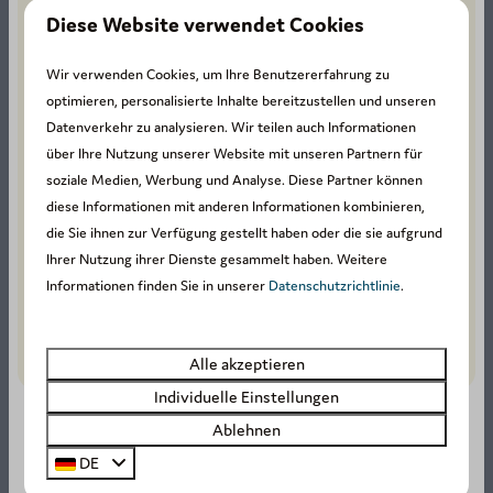
Diese Website verwendet Cookies
1180 Bewertungen
Wir verwenden Cookies, um Ihre Benutzererfahrung zu
optimieren, personalisierte Inhalte bereitzustellen und unseren
8,4
Datenverkehr zu analysieren. Wir teilen auch Informationen
über Ihre Nutzung unserer Website mit unseren Partnern für
soziale Medien, Werbung und Analyse. Diese Partner können
Unsere Gäste bewerten
diese Informationen mit anderen Informationen kombinieren,
die Unterkunft mit einem
die Sie ihnen zur Verfügung gestellt haben oder die sie aufgrund
Ihrer Nutzung ihrer Dienste gesammelt haben. Weitere
Durchschnitt von
8,4
.
Informationen finden Sie in unserer
Datenschutzrichtlinie
.
Stay in the Ardennes
Alle akzeptieren
Secure online payment
Individuelle Einstellungen
Easy and fast online booking
Ablehnen
SUMMER DEAL: -20%! ☀️
DE