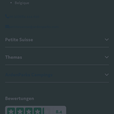
Belgique
00 32(0)84 444 030
petitesuisse@ardenparks.com
Petite Suisse
Themas
ArdenParks Campings
Bewertungen
8.4