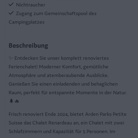
Nichtraucher
Zugang zum Gemeinschaftspool des
Campingplatzes
Wohnbereich
Beschreibung
Pelletofen
✨ Entdecken Sie unser komplett renoviertes
Vier Stühle
Ferienchalet! Moderner Komfort, gemütliche
Flachbildfernseher
Atmosphäre und atemberaubende Ausblicke.
Tisch
Genießen Sie einen einladenden und behaglichen
Wohnzimmer
Raum, perfekt für entspannte Momente in der Natur.
🌲🔥
Küche
Frisch renoviert Ende 2024, bietet Arden Parks Petite
Herd mit Backofen
Suisse das Chalet Renardeau an, ein Chalet mit zwei
Geschirrspülmaschine
Schlafzimmern und Kapazität für 5 Personen. Im
Electric cooker