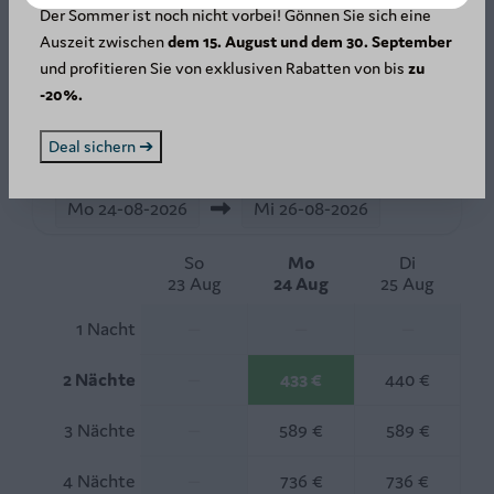
Der Sommer ist noch nicht vorbei! Gönnen Sie sich eine
Verfügbarkeit und Preis
Auszeit zwischen
dem 15. August und dem 30. September
und profitieren Sie von exklusiven Rabatten von bis
zu
-20%.
2 Gäste
Deal sichern ➔
Mo
24-08-2026
Mi
26-08-2026
So
Mo
Di
23 Aug
24 Aug
25 Aug
1 Nacht
—
—
—
2 Nächte
—
433 €
440 €
3 Nächte
—
589 €
589 €
4 Nächte
—
736 €
736 €