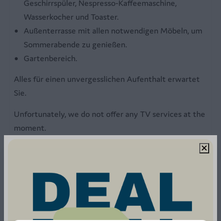
Geschirrspüler, Nespresso-Kaffeemaschine,
Außenbereich
Wasserkocher und Toaster.
Außenterrasse mit allen notwendigen Möbeln, um
Garden furniture with parasol
Sommerabende zu genießen.
Gartentisch
Gartenbereich.
Alles für einen unvergesslichen Aufenthalt erwartet
Sie.
Unfortunately, we do not offer any TV services at the
moment.
Energie-Label: